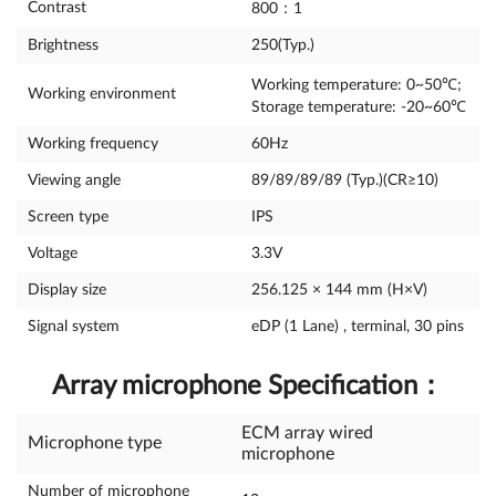
Contrast
800：1
Brightness
250(Typ.)
Working temperature: 0~50℃;
Working environment
Storage temperature: -20~60℃
Working frequency
60Hz
Viewing angle
89/89/89/89 (Typ.)(CR≥10)
Screen type
IPS
Voltage
3.3V
Display size
256.125 × 144 mm (H×V)
Signal system
eDP (1 Lane) , terminal, 30 pins
Array microphone Specification
：
ECM array wired
Microphone type
microphone
Number of microphone