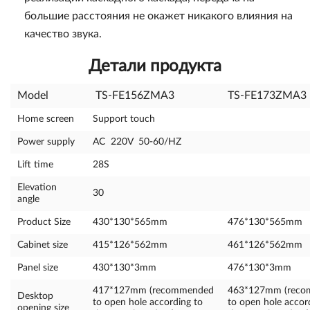
большие расстояния не окажет никакого влияния на
качество звука.
Детали продукта
Model
TS-FE156ZMA3
TS-FE173ZMA3
Home screen
Support touch
Power supply
AC 220V 50-60/HZ
Lift time
28S
Elevation
30
angle
Product Size
430*130*565mm
476*130*565mm
Cabinet size
415*126*562mm
461*126*562mm
Panel size
430*130*3mm
476*130*3mm
417*127mm (recommended
463*127mm (rec
Desktop
to open hole according to
to open hole accor
opening size