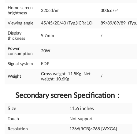
Home screen
220cd/㎡
300cd/㎡
brightness
Viewing angle
45/45/20/40 (Typ.)(CR≥10)
89/89/89/89 (Typ.
Display
9.7mm
/
thickness
Power
20W
consumption
Signal system
EDP
Gross weight: 11.5Kg Net
Weight
/
weight: 10.6Kg
Secondary screen Specification
：
Size
11.6 inches
Touch
Not support
Resolution
1366(RGB)×768 [WXGA]