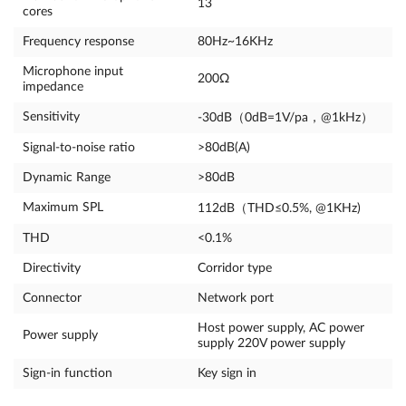
13
cores
Frequency response
80Hz~16KHz
Microphone input
200Ω
impedance
Sensitivity
-30dB（0dB=1V/pa，@1kHz）
Signal-to-noise ratio
>80dB(A)
Dynamic Range
>80dB
Maximum SPL
112dB（THD≤0.5%, @1KHz)
THD
<0.1%
Directivity
Corridor type
Connector
Network port
Host power supply, AC power
Power supply
supply 220V power supply
Sign-in function
Key sign in