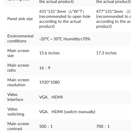
the actual product)
the actual product)
431*131*3mm（L*W*T）
477*131*3mm （
(recommended to open hole
(recommended to o
Panel sink size
according to the actual
according to the ac
product)
product)
Environmental
-20℃～50℃ Humidity≤70%
conditions
Main screen
15.6 inches
17.3 inches
size
Main screen
16：9
ratio
Main screen
1920*1080
resolution
Video
VGA、HDMI
interface
Video
VGA、HDMI (switch manually)
switching
Main screen
500：1
700：1
contrast