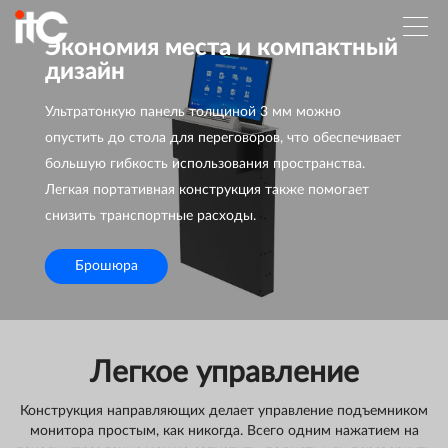
Экономия места и компактный
дизайн
Ультратонкую панель толщиной 3 мм можно
опустить до стола для переговоров, что обеспечивает
большую гибкость использования пространства.
Легкая портативная конструкция также помогает
снизить транспортные расходы.
Брошюра
Легкое управление
Конструкция направляющих делает управление подъемником
монитора простым, как никогда. Всего одним нажатием на