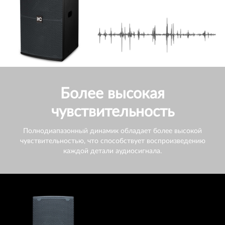
Более высокая
чувствительность
Полнодиапазонный динамик обладает более высокой
чувствительностью, что способствует воспроизведению
каждой детали аудиосигнала.