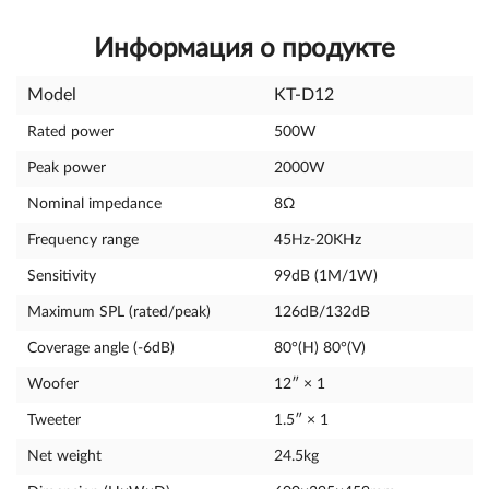
Информация о продукте
Model
KT-D12
Rated power
500W
Peak power
2000W
Nominal impedance
8Ω
Frequency range
45Hz-20KHz
Sensitivity
99dB (1M/1W)
Maximum SPL (rated/peak)
126dB/132dB
Coverage angle (-6dB)
80°(H) 80°(V)
Woofer
12″ × 1
Tweeter
1.5″ × 1
Net weight
24.5kg