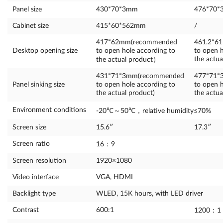
Panel size
430*70*3mm
476*70
Cabinet size
415*60*562mm
/
417*62mm(recommended
461.2*6
Desktop opening size
to open hole according to
to open h
the actua
the actual product）
431*71*3mm(recommended
477*71*
Panel sinking size
to open hole according to
to open h
the actual product)
the actua
Environment conditions
-20℃～50℃，relative humidity≤70%
Screen size
15.6″
17.3″
Screen ratio
16：9
Screen resolution
1920×1080
Video interface
VGA, HDMI
Backlight type
WLED, 15K hours, with LED driver
Contrast
600:1
1200：1