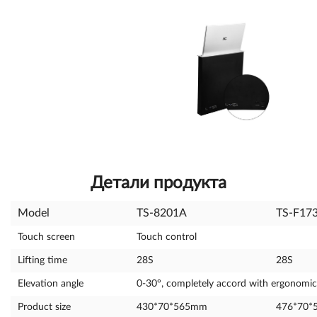
Детали продукта
Model
TS-8201A
TS-F17
Touch screen
Touch control
Lifting time
28S
28S
Elevation angle
0-30°, completely accord with ergonomic 
Product size
430*70*565mm
476*70