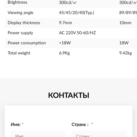
Brightness
300cd/㎡
300cd/
Viewing angle
45/45/20/40(Typ.)
89/89/89
Display thickness
9.7mm
10mm
Power supply
AC 220V 50-60/HZ
Power consumption
>18W
18W
Total weight
6.9Kg
9.42kg
КОНТАКТЫ
Имя:
*
Страна：
*