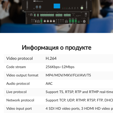
Информация о продукте
Video protocol
H.264
Code stream
256Kbps~12Mbps
Video output format
MP4/MOV/MKV/FLV/AVI/TS
Audio protocol
AAC
Live protocol
Support TS, RTSP, RTP and RTMP real-time
Network protocol
Support TCP, UDP, RTMP, RTSP, FTP, DHCP
Video input port
4 SDI HD video ports, 3 HDMI HD video p