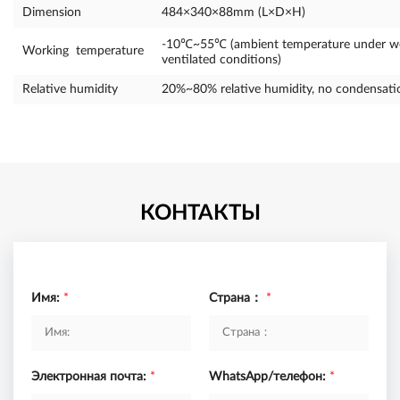
Dimension
484×340×88mm (L×D×H)
-10℃~55℃ (ambient temperature under we
Working temperature
ventilated conditions)
Relative humidity
20%~80% relative humidity, no condensati
КОНТАКТЫ
Имя:
*
Страна：
*
Электронная почта:
*
WhatsApp/телефон:
*