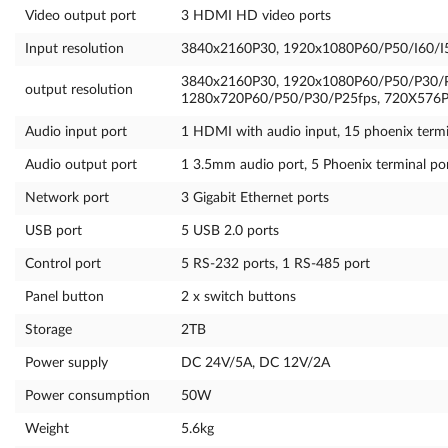
Video output port
3 HDMI HD video ports
Input resolution
3840x2160P30, 1920x1080P60/P50/I60/I
3840x2160P30, 1920x1080P60/P50/P30/
output resolution
1280x720P60/P50/P30/P25fps, 720X576P
Audio input port
1 HDMI with audio input, 15 phoenix termi
Audio output port
1 3.5mm audio port, 5 Phoenix terminal po
Network port
3 Gigabit Ethernet ports
USB port
5 USB 2.0 ports
Control port
5 RS-232 ports, 1 RS-485 port
Panel button
2 x switch buttons
Storage
2TB
Power supply
DC 24V/5A, DC 12V/2A
Power consumption
50W
Weight
5.6kg