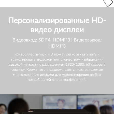
Персонализированные HD-
видео дисплеи
Видеовход: SDI*4, HDMI*3 | Видеовыход:
HDMI*3
Контроллер записи HD может легко захватывать и
транслировать видеоконтент с качеством изображения
высокой четкости с разрешением 1920×1080, 60 кадров в
секунду. Кроме того, поддерживаются настраиваемые
многоэкранные дисплеи для удовлетворения любых
потребностей ваших конференций.