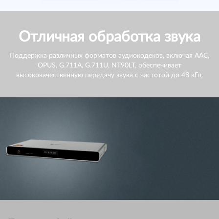
Отличная обработка звука
Поддержка различных форматов аудиокодеков, включая AAC,
OPUS, G.711A, G.711U, NT90LT, обеспечивает
высококачественную передачу звука с частотой до 48 кГц.