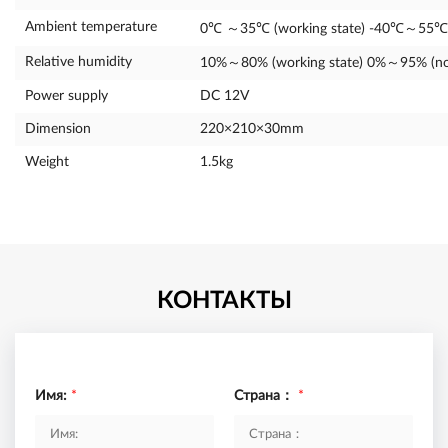
Ambient temperature
0℃ ～35℃ (working state) -40℃～55℃ (
Relative humidity
10%～80% (working state) 0%～95% (non-
Power supply
DC 12V
Dimension
220×210×30mm
Weight
1.5kg
КОНТАКТЫ
Имя:
*
Страна：
*