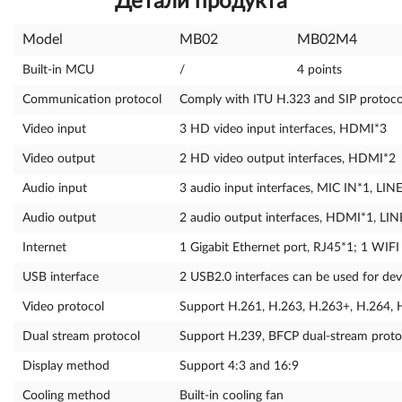
Детали продукта
Model
MB02
MB02M4
Built-in MCU
/
4 points
Communication protocol
Comply with ITU H.323 and SIP protoco
Video input
3 HD video input interfaces, HDMI*3
Video output
2 HD video output interfaces, HDMI*2
Audio input
3 audio input interfaces, MIC IN*1, LI
Audio output
2 audio output interfaces, HDMI*1, LI
Internet
1 Gigabit Ethernet port, RJ45*1; 1 WIF
USB interface
2 USB2.0 interfaces can be used for dev
Video protocol
Support H.261, H.263, H.263+, H.264, 
Dual stream protocol
Support H.239, BFCP dual-stream proto
Display method
Support 4:3 and 16:9
Cooling method
Built-in cooling fan