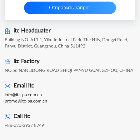
Отправить запрос
itc Headquater
Building NO. A13-1, Yiku Industrial Park, The Hills, Dongyi Road,
Panyu District, Guangzhou, China 511492
itc Factory
NO.56 NANLIDONG ROAD SHIQI PANYU GUANGZHOU, CHINA
Email itc
info@itc-pa.com.cn
promo@itc-pa.com.cn
Call itc
+86-020-3937 8749