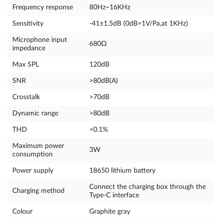
Frequency response
80Hz~16KHz
Sensitivity
-41±1.5dB (0dB=1V/Pa,at 1KHz)
Microphone input
680Ω
impedance
Max SPL
120dB
SNR
>80dB(A)
Crosstalk
>70dB
Dynamic range
>80dB
THD
<0.1%
Maximum power
3W
consumption
Power supply
18650 lithium battery
Connect the charging box through the
Charging method
Type-C interface
Colour
Graphite gray