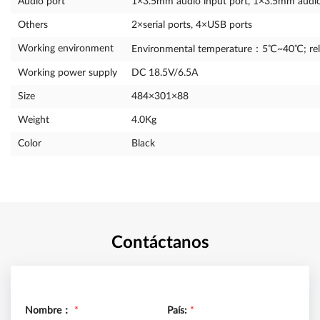
Audio port
1×3.5mm audio input port, 1×3.5mm audio
Others
2×serial ports, 4×USB ports
Working environment
Environmental temperature：5℃~40℃; rel
Working power supply
DC 18.5V/6.5A
Size
484×301×88
Weight
4.0Kg
Color
Black
Contáctanos
Nombre：
*
País:
*