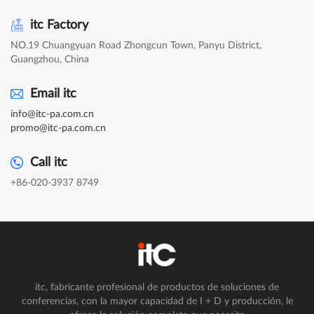
itc Factory
NO.19 Chuangyuan Road Zhongcun Town, Panyu District,
Guangzhou, China
Email itc
info@itc-pa.com.cn
promo@itc-pa.com.cn
Call itc
+86-020-3937 8749
itc, fabricante profesional de productos de soluciones de
conferencias, con la mayor capacidad de I + D y producción, le