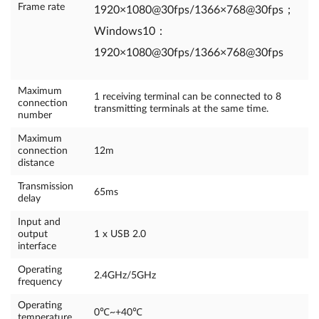
Frame rate
1920×1080@30fps/1366×768@30fps；
Windows10：
1920×1080@30fps/1366×768@30fps
Maximum
1 receiving terminal can be connected to 8
connection
transmitting terminals at the same time.
number
Maximum
connection
12m
distance
Transmission
65ms
delay
Input and
output
1 x USB 2.0
interface
Operating
2.4GHz/5GHz
frequency
Operating
0℃~+40℃
temperature