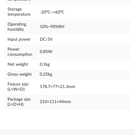
Storage
-20℃~+60℃
temperature
Operating
10%~90%RH
humidity
Input power
DC-5V
Power
0.85W
consumption
Net weight
0.1kg
Gross weight
0.25kg
Fixture size
178.7×77×21.3mm
(L×W×D)
Package size
210×111×44mm
(L×D×H)