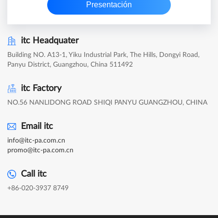
Presentación
itc Headquater
Building NO. A13-1, Yiku Industrial Park, The Hills, Dongyi Road,
Panyu District, Guangzhou, China 511492
itc Factory
NO.56 NANLIDONG ROAD SHIQI PANYU GUANGZHOU, CHINA
Email itc
info@itc-pa.com.cn
promo@itc-pa.com.cn
Call itc
+86-020-3937 8749