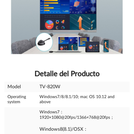
Detalle del Producto
Model
TV-820W
Operating
Windows7/8/8.1/10; mac OS 10.12 and
system
above
Windows7：
1920×1080@20fps/1366×768@20fps；
Windows8(8.1)/OSX：