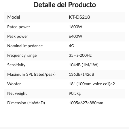
Detalle del Producto
Model
KT-DS218
Rated power
1600W
Peak power
6400W
Nominal impedance
4Ω
Frequency range
35Hz-200Hz
Sensitivity
104dB (1M/1W)
Maximum SPL (rated/peak)
136dB/142dB
Woofer
18″ (100mm voice coil)×2
Net weight
90.5kg
Dimension (H×W×D)
1005×627×880mm