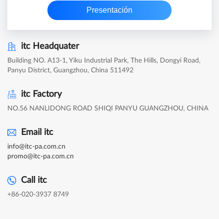
Presentación
itc Headquater
Building NO. A13-1, Yiku Industrial Park, The Hills, Dongyi Road,
Panyu District, Guangzhou, China 511492
itc Factory
NO.56 NANLIDONG ROAD SHIQI PANYU GUANGZHOU, CHINA
Email itc
info@itc-pa.com.cn
promo@itc-pa.com.cn
Call itc
+86-020-3937 8749