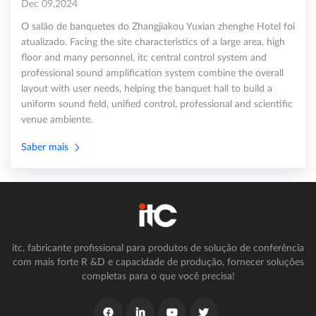
Dec 09,2024
O salão de banquetes do Zhangjiakou Yuxian zhenghe Hotel foi
atualizado. Facing the site characteristics of a large area, high
floor and many personnel, itc central control system and
professional sound amplification system combine the overall
layout with user needs, helping the banquet hall to build a
uniform sound field, unified control, professional and scientific
venue ambiente.
Saber mais
itc, fabricante profissional para produtos de solução de conferência
com mais forte R &D e capacidade de produção, fornecer soluções
completas para o que você precisa!