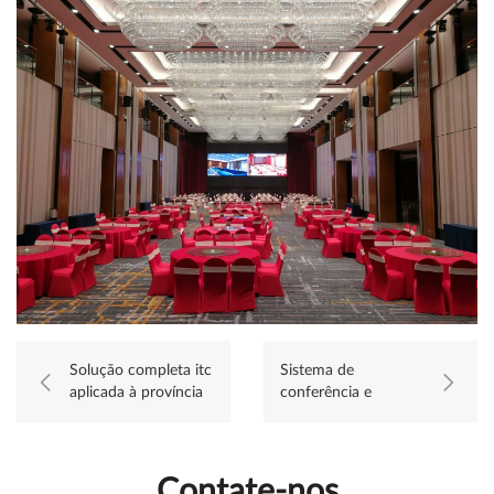
Solução completa itc
Sistema de
aplicada à província
conferência e
de Yunnan
sistema de som itc
aplicados no hotel
Zhangjiakou Yuxian
zhenghe
Contate-nos