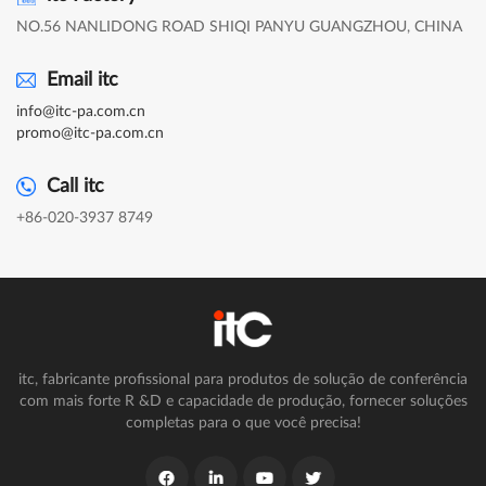
NO.56 NANLIDONG ROAD SHIQI PANYU GUANGZHOU, CHINA
Email itc
info@itc-pa.com.cn
promo@itc-pa.com.cn
Call itc
+86-020-3937 8749
itc, fabricante profissional para produtos de solução de conferência
com mais forte R &D e capacidade de produção, fornecer soluções
completas para o que você precisa!