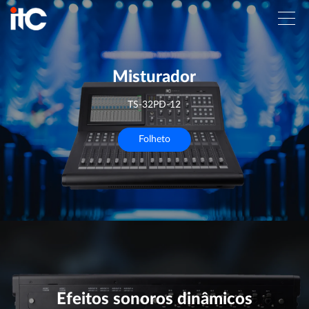
Misturador
TS-32PD-12
Folheto
Efeitos sonoros dinâmicos