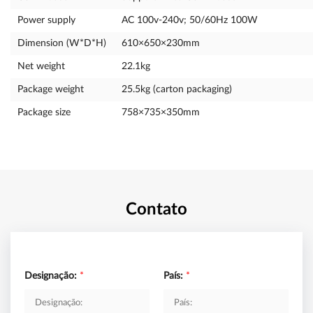
Power supply
AC 100v-240v; 50/60Hz 100W
Dimension (W*D*H)
610×650×230mm
Net weight
22.1kg
Package weight
25.5kg (carton packaging)
Package size
758×735×350mm
Contato
Designação:
*
País:
*