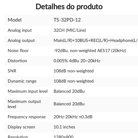
Detalhes do produto
Model
TS-32PD-12
Analog input
32CH (MIC/Line)
Analog output
Main(L/R)+10BUS+REC(L/R)+Headphone(L
Noise floor
-92dBu, non-weighted AES17 (20kHz)
Distortion
0.005% 4dBu 20~20kHz
SNR
108dB non-weighted
Dynamic range
108dB non-weighted
Maximum input level
Balanced 20dBu
Maximum output
Balanced 20dBu
level
Frequency response
20Hz-20kHz ±0.3dB
Display screen
10.1 inches
Resolution
1280×800