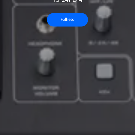
TS-24PD-4
Folheto