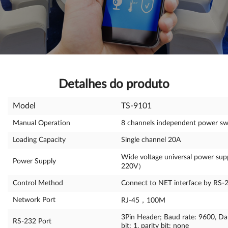
Detalhes do produto
Model
TS-9101
Manual Operation
8 channels independent power swi
Loading Capacity
Single channel 20A
Wide voltage universal power s
Power Supply
220V）
Control Method
Connect to NET interface by RS-
Network Port
RJ-45，100M
3Pin Header; Baud rate: 9600, Dat
RS-232 Port
bit: 1, parity bit: none