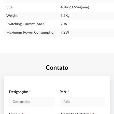
Size
484×209×44(mm)
Weight
3.2Kg
Switching Current (MAX)
20A
Maximum Power Consumption
7.2W
Contato
Designação:
*
País:
*