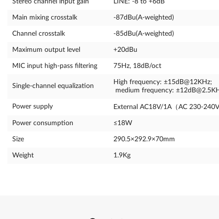
Stereo channel input gain
LINE: -8 to +6dB
Main mixing crosstalk
-87dBu(A-weighted)
Channel crosstalk
-85dBu(A-weighted)
Maximum output level
+20dBu
MIC input high-pass filtering
75Hz, 18dB/oct
High frequency: ±15dB@12KHz;
Single-channel equalization
medium frequency: ±12dB@2.5KH
Power supply
External AC18V/1A（AC 230-240V
Power consumption
≤18W
Size
290.5×292.9×70mm
Weight
1.9Kg