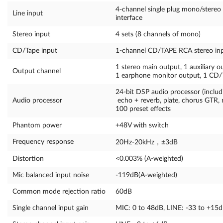
4-channel single plug mono/stereo
Line input
interface
Stereo input
4 sets (8 channels of mono)
CD/Tape input
1-channel CD/TAPE RCA stereo inp
1 stereo main output, 1 auxiliary 
Output channel
1 earphone monitor output, 1 CD/
24-bit DSP audio processor (includi
Audio processor
echo + reverb, plate, chorus GTR, 
100 preset effects
Phantom power
+48V with switch
Frequency response
20Hz-20kHz，±3dB
Distortion
<0.003% (A-weighted)
Mic balanced input noise
-119dB(A-weighted)
Common mode rejection ratio
60dB
Single channel input gain
MIC: 0 to 48dB, LINE: -33 to +15