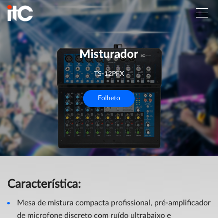
Misturador
TS-12PFX
Folheto
Característica:
Mesa de mistura compacta profissional, pré-amplificador
de microfone discreto com ruído ultrabaixo e