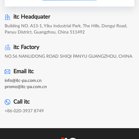
itc Headquater
Building NO. A13-1, Yiku Industrial Park, The Hills, Dongyi Road,
Panyu District, Guangzhou, China 511492
itc Factory
NO.56 NANLIDONG ROAD SHIQI PANYU GUANGZHOU, CHINA
Email itc
info@itc-pa.com.cn
promo@itc-pa.com.cn
Call itc
+86-020-3937 8749