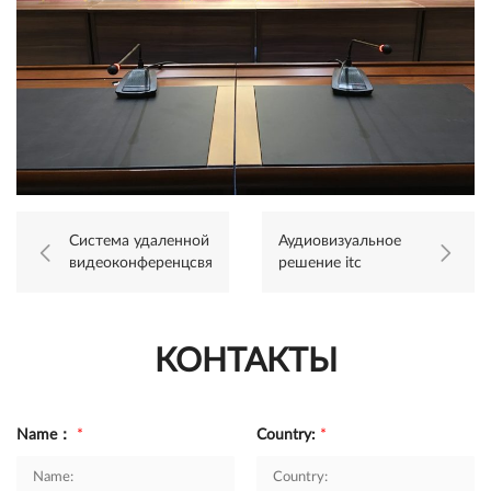
Система удаленной
Аудиовизуальное
видеоконференцсвязи
решение itc
itc применяется в
применено в новой
отеле Grand Skylight
штаб-квартире
банка Baiduri,
Бруней
КОНТАКТЫ
Name：
*
Country:
*