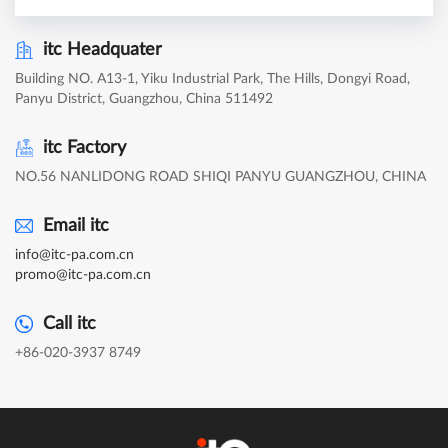
itc Headquater
Building NO. A13-1, Yiku Industrial Park, The Hills, Dongyi Road,
Panyu District, Guangzhou, China 511492
itc Factory
NO.56 NANLIDONG ROAD SHIQI PANYU GUANGZHOU, CHINA
Email itc
info@itc-pa.com.cn
promo@itc-pa.com.cn
Call itc
+86-020-3937 8749