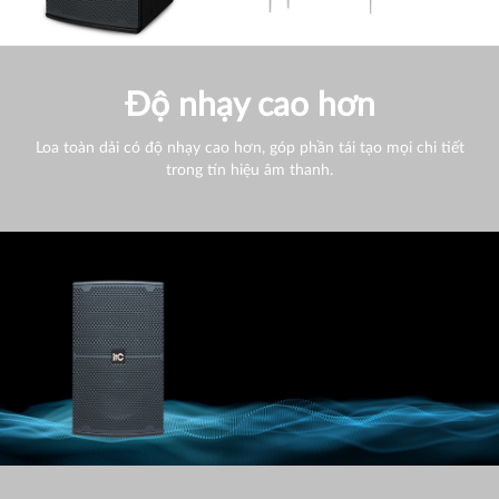
Độ nhạy cao hơn
Loa toàn dải có độ nhạy cao hơn, góp phần tái tạo mọi chi tiết
trong tín hiệu âm thanh.