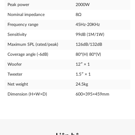
Peak power
2000W
Nominal impedance
8Ω
Frequency range
45Hz-20KHz
Sensitivity
99dB (1M/1W)
Maximum SPL (rated/peak)
126dB/132dB
Coverage angle (-6dB)
80°(H) 80°(V)
Woofer
12″ × 1
Tweeter
1.5″ × 1
Net weight
24.5kg
Dimension (H×W×D)
600×395×459mm