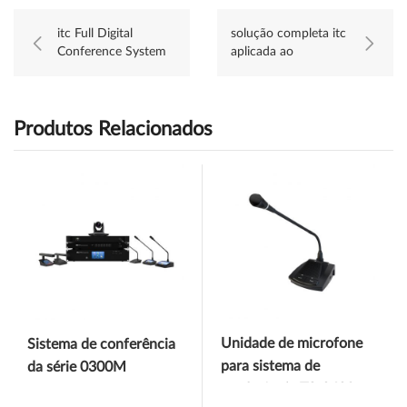
itc Full Digital
solução completa itc
Conference System
aplicada ao
aplicado a DPWH,
Parlamento Pathein,
Filipinas
região de
Ayeyarwady,
Myanmar
Produtos Relacionados
Unidade de microfone
Sistema de conferência
para sistema de
da série 0300M
conferência TS-0602