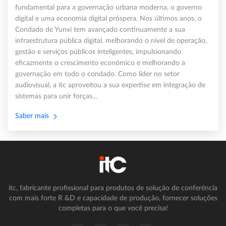
fundamental para a governação urbana moderna, o governo
digital e uma economia digital próspera. Nos últimos anos, o
Condado de Yunxi tem avançado continuamente a sua
infraestrutura pública digital, melhorando o nível de operação,
gestão e serviços públicos inteligentes, impulsionando
eficazmente o crescimento económico e melhorando a
governação em todo o condado. Como líder no setor
audiovisual, a itc aproveitou a sua expertise em integração de
sistemas para unir forças…
Saber mais
itc, fabricante profissional para produtos de solução de conferência
com mais forte R &D e capacidade de produção, fornecer soluções
completas para o que você precisa!