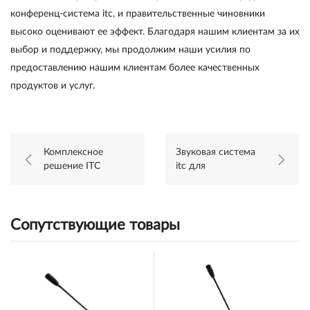
конференц-система itc, и правительственные чиновники
высоко оценивают ее эффект. Благодаря нашим клиентам за их
выбор и поддержку, мы продолжим наши усилия по
предоставлению нашим клиентам более качественных
продуктов и услуг.
Комплексное
Звуковая система
решение ITC
itc для
применено в
конференций
парламенте
применяется в
Патейна, регион
Школе лидерства
Иравади, Мьянма
Ньерере, Танзания
Сопутствующие товары