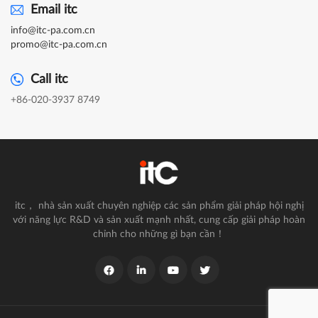
Email itc
info@itc-pa.com.cn
promo@itc-pa.com.cn
Call itc
+86-020-3937 8749
itc， nhà sản xuất chuyên nghiệp các sản phẩm giải pháp hội nghị
với năng lực R&D và sản xuất mạnh nhất, cung cấp giải pháp hoàn
chỉnh cho những gì bạn cần！