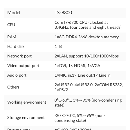
Model
TS-8300
Core I7-6700 CPU (clocked at
CPU
3.4GHz, four cores and eight threads)
RAM
1×8G DDR4 2666 desktop memory
Hard disk
1TB
Network port
2×LAN, support 10/100/1000Mbps
Video output port
1×DVI, 1× HDMI, 1×VGA
Audio port
1×MIC in,1× Line out,1× Line in
2×USB2.0, 4×USB3.0, 2×COM RS232,
Others
1×PS/2
0℃-60℃, 5%～95% (non-condensing
Working environment
state)
-20℃-70℃, 5%～95% (non-
Storage environment
condensing state)