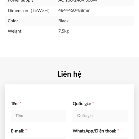
Power supply
AC 100-240V 300W
484×450×88mm
Dimension（L×W×H）
Color
Black
Weight
7.5kg
Liên hệ
Tên:
*
Quốc gia:
*
E-mail:
*
WhatsApp/Điện thoại:
*