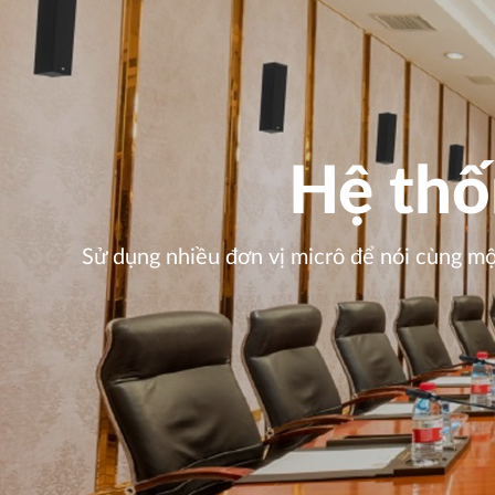
Hệ thố
Sử dụng nhiều đơn vị micrô để nói cùng mộ