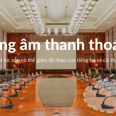
ng âm thanh tho
t lúc vẫn có thể giảm độ nhạy của tiếng hú và cải t