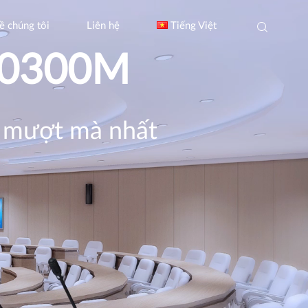
ề chúng tôi
Liên hệ
Tiếng Việt
g 0300M
a mượt mà nhất