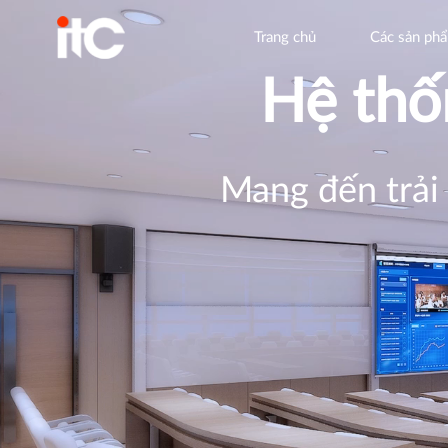
Trang chủ
Các sản ph
Hệ thố
Mang đến trải