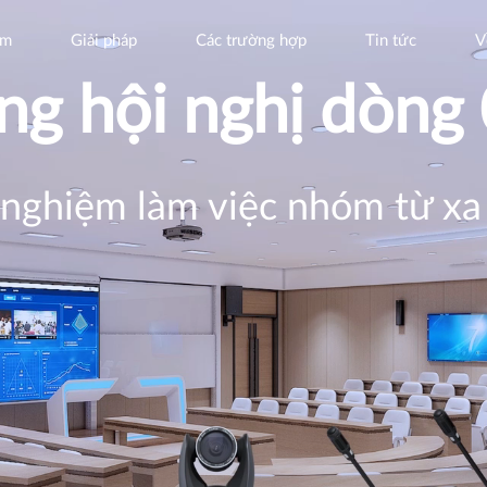
ẩm
Giải pháp
Các trường hợp
Tin tức
V
ng hội nghị dòn
 nghiệm làm việc nhóm từ x