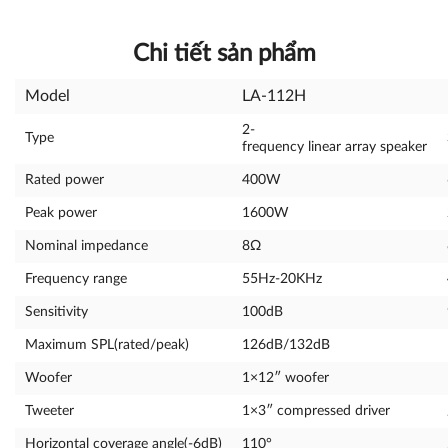
Chi tiết sản phẩm
Model
LA-112H
2-
Type
frequency linear array speaker
Rated power
400W
Peak power
1600W
Nominal impedance
8Ω
Frequency range
55Hz-20KHz
Sensitivity
100dB
Maximum SPL(rated/peak)
126dB/132dB
Woofer
1×12″ woofer
Tweeter
1×3″ compressed driver
Horizontal coverage angle(-6dB)
110°