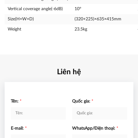
Vertical coverage angle(-6dB)
10°
Size(H×W×D)
(320+225)×635×415mm
Weight
23.5kg
Liên hệ
Tên:
*
Quốc gia:
*
E-mail:
*
WhatsApp/Điện thoại:
*