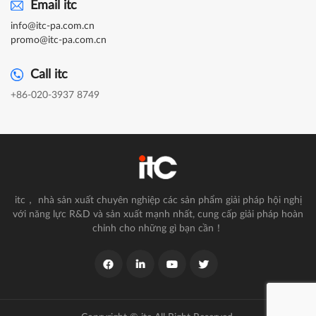
Email itc
info@itc-pa.com.cn
promo@itc-pa.com.cn
Call itc
+86-020-3937 8749
itc， nhà sản xuất chuyên nghiệp các sản phẩm giải pháp hội nghị
với năng lực R&D và sản xuất mạnh nhất, cung cấp giải pháp hoàn
chỉnh cho những gì bạn cần！