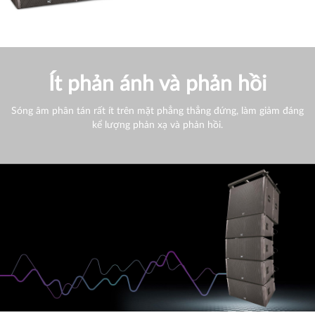
Ít phản ánh và phản hồi
Sóng âm phân tán rất ít trên mặt phẳng thẳng đứng, làm giảm đáng
kể lượng phản xạ và phản hồi.