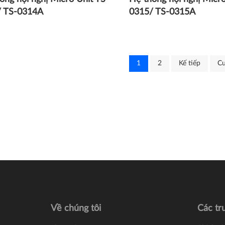
/ TS-0314A
0315/ TS-0315A
1
2
Kế tiếp
Cu
Về chúng tôi
Các tr