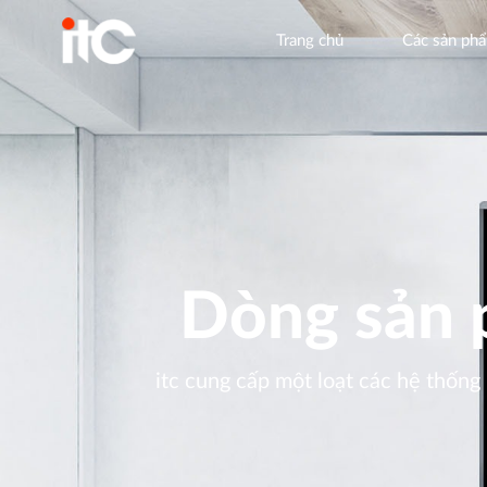
Trang chủ
Các sản ph
Dòng sản 
itc cung cấp một loạt các hệ thống