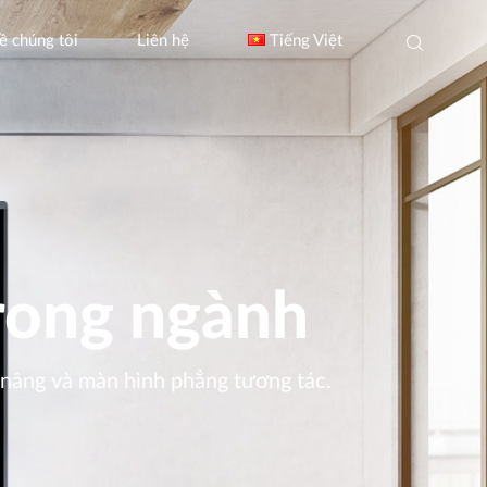
ề chúng tôi
Liên hệ
Tiếng Việt
rong ngành
h nâng và màn hình phẳng tương tác.