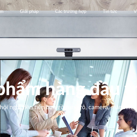
ẩm
Giải pháp
Các trường hợp
Tin tức
V
phẩm hàng đầu t
 hội nghị tiên tiến bao gồm micrô, camera, màn hìn