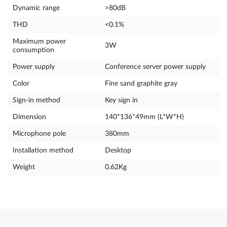
Dynamic range
>80dB
THD
<0.1%
Maximum power
3W
consumption
Power supply
Conference server power supply
Color
Fine sand graphite gray
Sign-in method
Key sign in
Dimension
140*136*49mm (L*W*H)
Microphone pole
380mm
Installation method
Desktop
Weight
0.62Kg