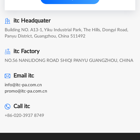
itc Headquater
Building NO. A13-1, Yiku Industrial Park, The Hills, Dongyi Road,
Panyu District, Guangzhou, China 511492
itc Factory
NO.56 NANLIDONG ROAD SHIQI PANYU GUANGZHOU, CHINA
Email itc
info@itc-pa.com.cn
promo@itc-pa.com.cn
Call itc
+86-020-3937 8749