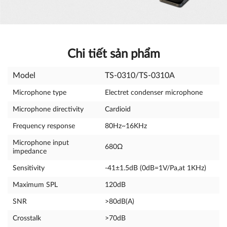
Chi tiết sản phẩm
Model
TS-0310/TS-0310A
Microphone type
Electret condenser microphone
Microphone directivity
Cardioid
Frequency response
80Hz~16KHz
Microphone input
680Ω
impedance
Sensitivity
-41±1.5dB (0dB=1V/Pa,at 1KHz)
Maximum SPL
120dB
SNR
>80dB(A)
Crosstalk
>70dB