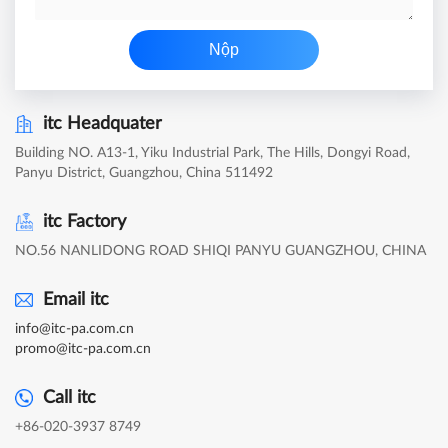
Nộp
itc Headquater
Building NO. A13-1, Yiku Industrial Park, The Hills, Dongyi Road,
Panyu District, Guangzhou, China 511492
itc Factory
NO.56 NANLIDONG ROAD SHIQI PANYU GUANGZHOU, CHINA
Email itc
info@itc-pa.com.cn
promo@itc-pa.com.cn
Call itc
+86-020-3937 8749