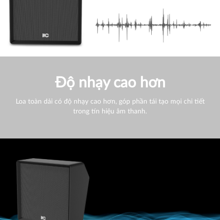
Độ nhạy cao hơn
Loa toàn dải có độ nhạy cao hơn, góp phần tái tạo mọi chi tiết
trong tín hiệu âm thanh.