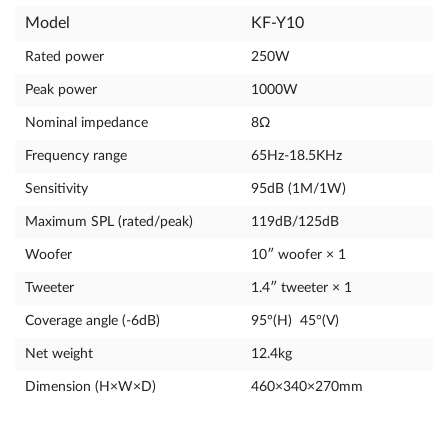
Model
KF-Y10
Rated power
250W
Peak power
1000W
Nominal impedance
8Ω
Frequency range
65Hz-18.5KHz
Sensitivity
95dB (1M/1W)
Maximum SPL (rated/peak)
119dB/125dB
Woofer
10″ woofer × 1
Tweeter
1.4″ tweeter × 1
Coverage angle (-6dB)
95°(H) 45°(V)
Net weight
12.4kg
Dimension (H×W×D)
460×340×270mm