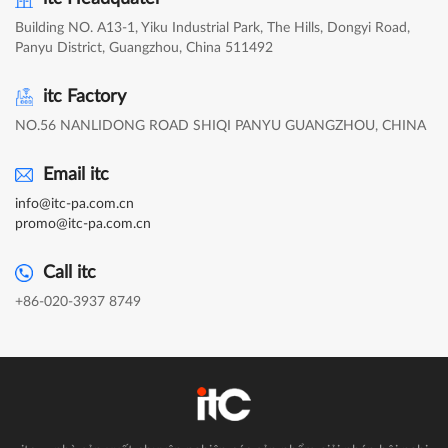
Building NO. A13-1, Yiku Industrial Park, The Hills, Dongyi Road,
Panyu District, Guangzhou, China 511492
itc Factory
NO.56 NANLIDONG ROAD SHIQI PANYU GUANGZHOU, CHINA
Email itc
info@itc-pa.com.cn
promo@itc-pa.com.cn
Call itc
+86-020-3937 8749