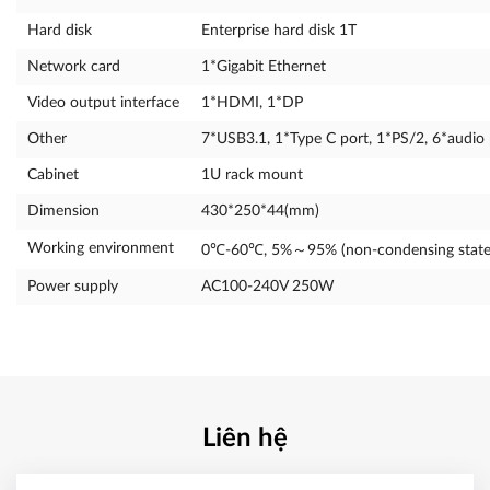
Hard disk
Enterprise hard disk 1T
Network card
1*Gigabit Ethernet
Video output interface
1*HDMI, 1*DP
Other
7*USB3.1, 1*Type C port, 1*PS/2, 6*audio 
Cabinet
1U rack mount
Dimension
430*250*44(mm)
Working environment
0℃-60℃, 5%～95% (non-condensing state
Power supply
AC100-240V 250W
Liên hệ