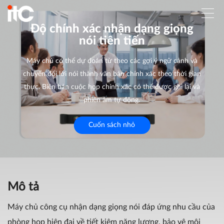
Độ chính xác nhận dạng giọng
nói tiên tiến
Máy chủ có thể dự đoán từ theo các gợi ý ngữ cảnh và
chuyển đổi lời nói thành văn bản chính xác theo thời gian
thực. Biên bản cuộc họp chính xác có thể được ghi lại và
phiên âm tự động.
Cuốn sách nhỏ
Mô tả
Máy chủ công cụ nhận dạng giọng nói đáp ứng nhu cầu của
phòng họp hiện đại về tiết kiệm năng lượng, bảo vệ môi