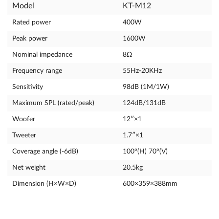
Model
KT-M12
Rated power
400W
Peak power
1600W
Nominal impedance
8Ω
Frequency range
55Hz-20KHz
Sensitivity
98dB (1M/1W)
Maximum SPL (rated/peak)
124dB/131dB
Woofer
12″×1
Tweeter
1.7″×1
Coverage angle (-6dB)
100°(H) 70°(V)
Net weight
20.5kg
Dimension (H×W×D)
600×359×388mm