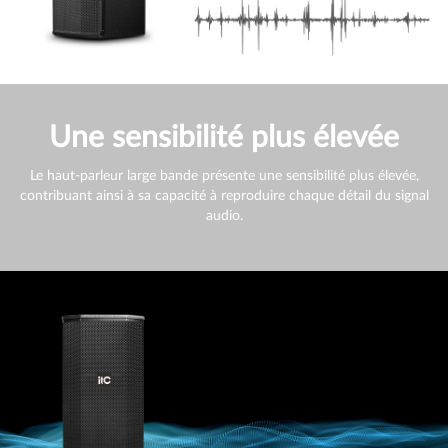
Une sensibilité plus élevée
Le haut-parleur large bande présente une sensibilité plus élevée,
contribuant ainsi à sa capacité à reproduire chaque détail du signal
audio.