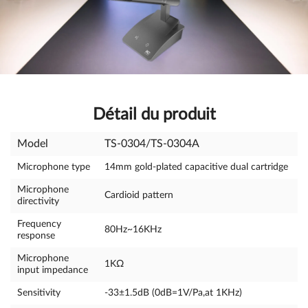
Détail du produit
Model
TS-0304/TS-0304A
Microphone type
14mm gold-plated capacitive dual cartridge
Microphone
Cardioid pattern
directivity
Frequency
80Hz~16KHz
response
Microphone
1KΩ
input impedance
Sensitivity
-33±1.5dB (0dB=1V/Pa,at 1KHz)