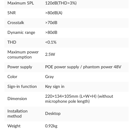
Maximum SPL
120dB(THD>3%)
SNR
>80dB(A)
Crosstalk
>70dB
Dynamic range
>80dB
THD
<0.1%
Maximum power
2.5W
consumption
Power supply
POE power supply / phantom power 48V
Color
Gray
Sign-in function
Key sign in
220×134×105mm (L×W×H) (without
Dimension
microphone pole length)
Installation
Desktop
method
Weight
0.92kg