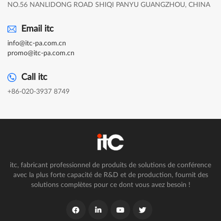
NO.56 NANLIDONG ROAD SHIQI PANYU GUANGZHOU, CHINA
Email itc
info@itc-pa.com.cn
promo@itc-pa.com.cn
Call itc
+86-020-3937 8749
itc, fabricant professionnel de produits de solutions de conférence
avec la plus forte capacité de R&D et de production, fournit des
solutions complètes pour ce dont vous avez besoin !