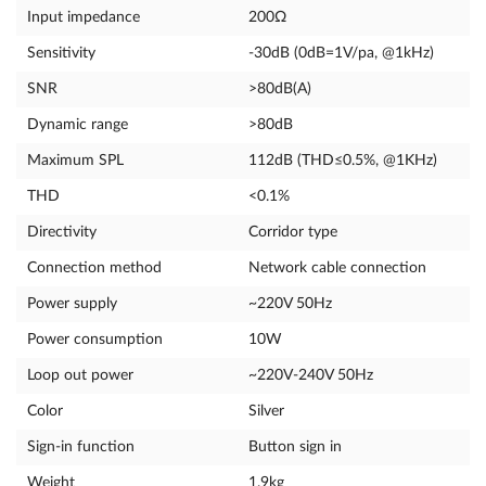
Input impedance
200Ω
Sensitivity
-30dB (0dB=1V/pa, @1kHz)
SNR
>80dB(A)
Dynamic range
>80dB
Maximum SPL
112dB (THD≤0.5%, @1KHz)
THD
<0.1%
Directivity
Corridor type
Connection method
Network cable connection
Power supply
~220V 50Hz
Power consumption
10W
Loop out power
~220V-240V 50Hz
Color
Silver
Sign-in function
Button sign in
Weight
1.9kg