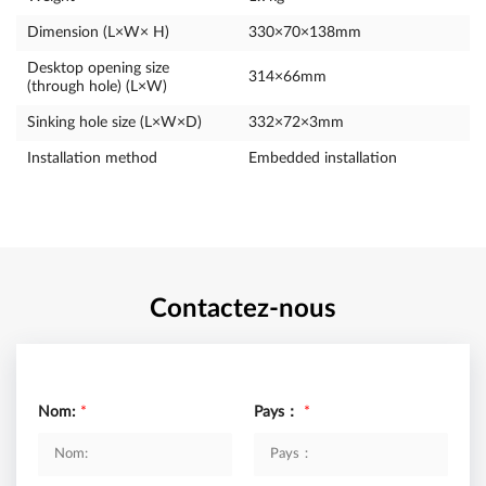
Dimension (L×W× H)
330×70×138mm
Desktop opening size
314×66mm
(through hole) (L×W)
Sinking hole size (L×W×D)
332×72×3mm
Installation method
Embedded installation
Contactez-nous
Nom:
*
Pays：
*