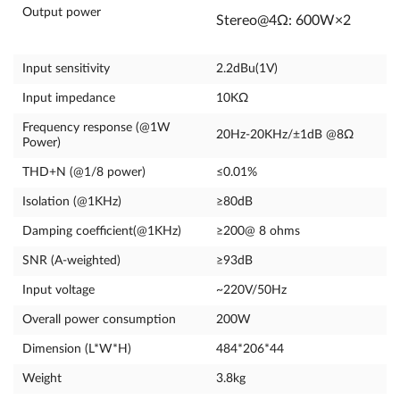
Output power
Stereo@4Ω: 600W×2
Input sensitivity
2.2dBu(1V)
Input impedance
10KΩ
Frequency response (@1W
20Hz-20KHz/±1dB @8Ω
Power)
THD+N (@1/8 power)
≤0.01%
Isolation (@1KHz)
≥80dB
Damping coefficient(@1KHz)
≥200@ 8 ohms
SNR (A-weighted)
≥93dB
Input voltage
~220V/50Hz
Overall power consumption
200W
Dimension (L*W*H)
484*206*44
Weight
3.8kg