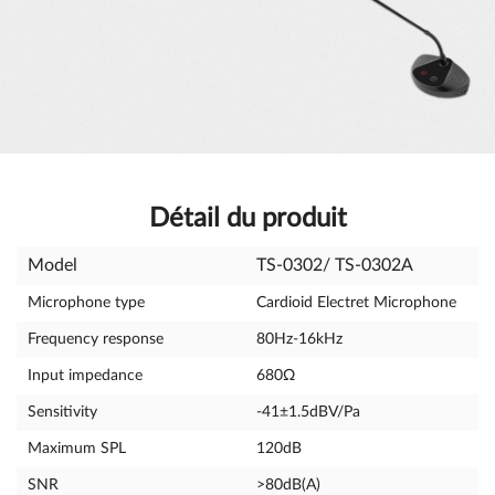
Détail du produit
Model
TS-0302/ TS-0302A
Microphone type
Cardioid Electret Microphone
Frequency response
80Hz-16kHz
Input impedance
680Ω
Sensitivity
-41±1.5dBV/Pa
Maximum SPL
120dB
SNR
>80dB(A)