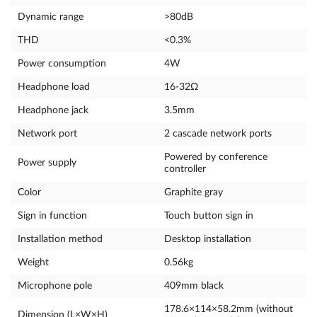
Dynamic range
>80dB
THD
<0.3%
Power consumption
4W
Headphone load
16-32Ω
Headphone jack
3.5mm
Network port
2 cascade network ports
Powered by conference
Power supply
controller
Color
Graphite gray
Sign in function
Touch button sign in
Installation method
Desktop installation
Weight
0.56kg
Microphone pole
409mm black
178.6×114×58.2mm (without
Dimension (L×W×H)