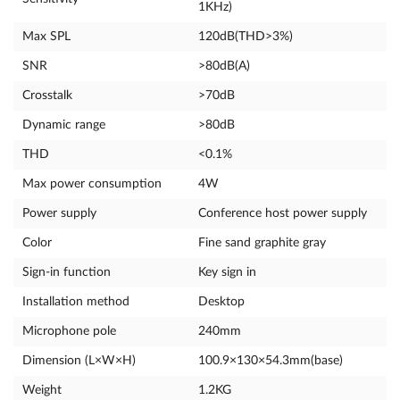
1KHz)
Max SPL
120dB(THD>3%)
SNR
>80dB(A)
Crosstalk
>70dB
Dynamic range
>80dB
THD
<0.1%
Max power consumption
4W
Power supply
Conference host power supply
Color
Fine sand graphite gray
Sign-in function
Key sign in
Installation method
Desktop
Microphone pole
240mm
Dimension (L×W×H)
100.9×130×54.3mm(base)
Weight
1.2KG