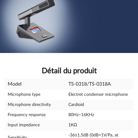
Détail du produit
Model
TS-0318/TS-0318A
Microphone type
Electret condenser microphone
Microphone directivity
Cardioid
Frequency response
80Hz~16KHz
Input impedance
1KΩ
-36±1.5dB (0dB=1V/Pa, at
Sensitivity