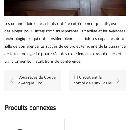
Les commentaires des clients ont été extrêmement positifs, avec
des éloges pour l'intégration transparente, la fiabilité et les avancées
technologiques qui ont considérablement enrichi les capacités de la
salle de conférence. Le succès de ce projet témoigne de la puissance
de la technologie itc pour créer des expériences extraordinaires et
transformer les installations de conférence.
Vous rêvez de Coupe
l'ITC soutient le
d'Afrique ! itc
comté de Yunxi, dans
soutient la
le Hubei, dans la
construction d'un
construction d'un
stade emblématique
cerveau de ville
en Côte d'Ivoire !
intelligente
Produits connexes