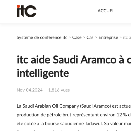
ACCUEIL
Système de conférence itc
>
Case
>
Cas
>
Entreprise
>
itc 
itc aide Saudi Aramco à c
intelligente
Nov 04,2024
1,816 vues
La Saudi Arabian Oil Company (Saudi Aramco) est actue
production de pétrole brut représentant environ 12 % d
été cotée à la bourse saoudienne Tadawul. Sa valeur mar