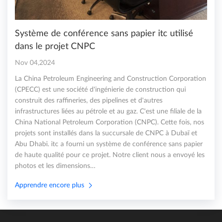
Système de conférence sans papier itc utilisé
dans le projet CNPC
Nov 04,2024
La China Petroleum Engineering and Construction Corporation
(CPECC) est une société d'ingénierie de construction qui
construit des raffineries, des pipelines et d'autres
infrastructures liées au pétrole et au gaz. C'est une filiale de la
China National Petroleum Corporation (CNPC). Cette fois, nos
projets sont installés dans la succursale de CNPC à Dubaï et
Abu Dhabi. itc a fourni un système de conférence sans papier
de haute qualité pour ce projet. Notre client nous a envoyé les
photos et les dimensions…
Apprendre encore plus